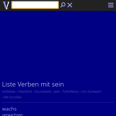
Liste Verben mit sein
Verbliste
› Überblick
› Grundverb
› sein
› Teilreflexiv
› Unr./schwach
› Mit Vorsilbe
wachs
verwachsen