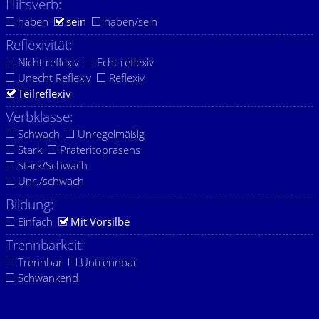
Hilfsverb:
haben
sein
haben/sein
Reflexivität:
Nicht reflexiv
Echt reflexiv
Unecht Reflexiv
Reflexiv
Teilreflexiv
Verbklasse:
Schwach
Unregelmäßig
Stark
Präteritopräsens
Stark/Schwach
Unr./schwach
Bildung:
Einfach
Mit Vorsilbe
Trennbarkeit:
Trennbar
Untrennbar
Schwankend