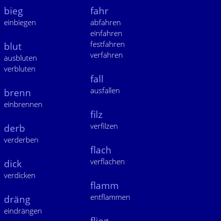
bieg
fahr
einbiegen
abfahren
einfahren
festfahren
blut
verfahren
ausbluten
verbluten
fall
ausfallen
brenn
einbrennen
filz
verfilzen
derb
verderben
flach
verflachen
dick
verdicken
flamm
entflammen
dräng
eindrängen
flieg