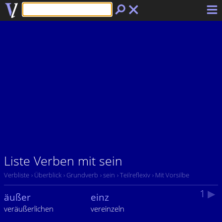
Liste Verben mit sein
Verbliste
› Überblick
› Grundverb
› sein
› Teilreflexiv
› Mit Vorsilbe
1
▶
äußer
einz
veräußerlichen
vereinzeln