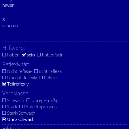
hauen
s
scheren
Hilfsverb:
haben
sein
haben/sein
Reflexivität:
Nicht reflexiv
Echt reflexiv
Unecht Reflexiv
Reflexiv
Teilreflexiv
Verbklasse:
Schwach
Unregelmäßig
Stark
Präteritopräsens
Stark/Schwach
Unr./schwach
Bildung: