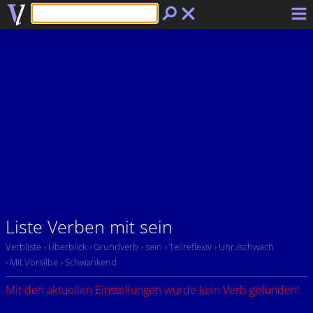
Liste Verben mit sein
Verbliste
› Überblick
› Grundverb
› sein
› Teilreflexiv
› Unr./schwach
› Mit Vorsilbe
› Schwankend
Mit den aktuellen Einstellungen wurde kein Verb gefunden!