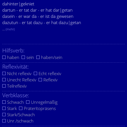
dahinter|gekniet
dartun - er tat dar - er hat dar|getan
dasein - er war da - er ist da gewesen
dazutun - er tat dazu - er hat dazu|getan
...
(mehr)
Hilfsverb:
haben
sein
haben/sein
Reflexivität:
Nicht reflexiv
Echt reflexiv
Unecht Reflexiv
Reflexiv
Teilreflexiv
Verbklasse:
Schwach
Unregelmäßig
Stark
Präteritopräsens
Stark/Schwach
Unr./schwach