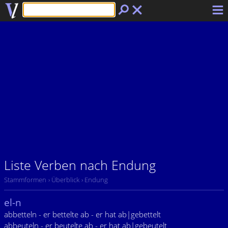
Liste Verben nach Endung
Stammformen
› Überblick
› Endung
el-n
abbetteln - er bettelte ab - er hat ab|gebettelt
abbeuteln - er beutelte ab - er hat ab|gebeutelt