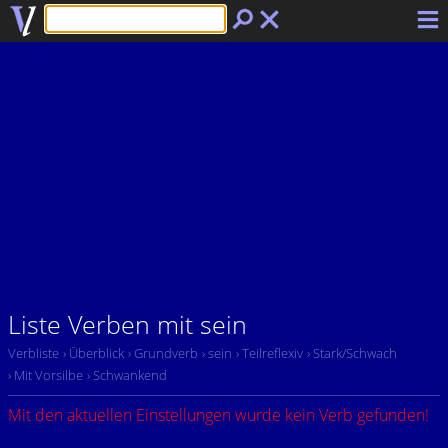
Liste Verben mit sein
Verbliste
› Überblick
› Grundverb
› sein
› Teilreflexiv
› Stark/Schwach
› Mit Vorsilbe
› Schwankend
Mit den aktuellen Einstellungen wurde kein Verb gefunden!