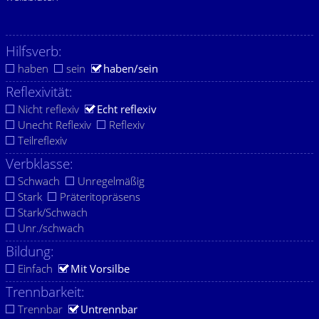
Hilfsverb:
haben
sein
haben/sein
Reflexivität:
Nicht reflexiv
Echt reflexiv
Unecht Reflexiv
Reflexiv
Teilreflexiv
Verbklasse:
Schwach
Unregelmäßig
Stark
Präteritopräsens
Stark/Schwach
Unr./schwach
Bildung:
Einfach
Mit Vorsilbe
Trennbarkeit:
Trennbar
Untrennbar