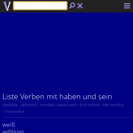
Liste Verben mit haben und sein
Verbliste
› Überblick
› Vorsilbe
› haben/sein
› Echt reflexiv
› Mit Vorsilbe
› Untrennbar
weiß
weißbluten