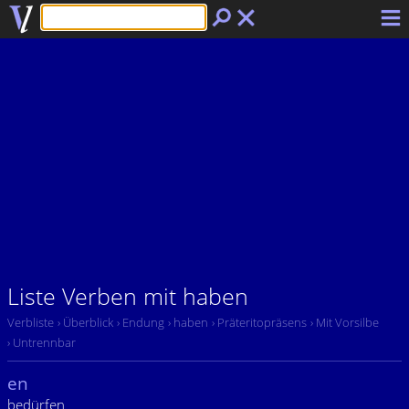
Liste Verben mit haben
Verbliste
› Überblick
› Endung
› haben
› Präteritopräsens
› Mit Vorsilbe
› Untrennbar
en
bedürfen