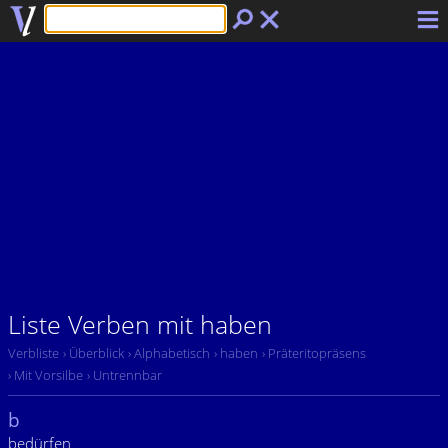
Liste Verben mit haben
Verbliste
› Überblick
› Alphabetisch
› haben
› Präteritopräsens
› Mit Vorsilbe
› Untrennbar
b
bedürfen