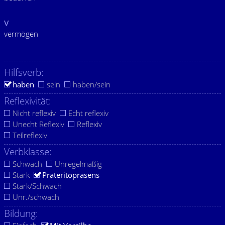
v
vermögen
Hilfsverb:
haben
sein
haben/sein
Reflexivität:
Nicht reflexiv
Echt reflexiv
Unecht Reflexiv
Reflexiv
Teilreflexiv
Verbklasse:
Schwach
Unregelmäßig
Stark
Präteritopräsens
Stark/Schwach
Unr./schwach
Bildung: