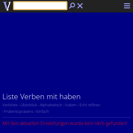
Liste Verben mit haben
Verbliste
› Überblick
› Alphabetisch
› haben
› Echt reflexiv
› Präteritopräsens
› Einfach
Mit den aktuellen Einstellungen wurde kein Verb gefunden!