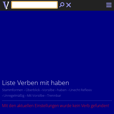
Liste Verben mit haben
Stammformen
› Überblick
› Vorsilbe
› haben
› Unecht Reflexiv
› Unregelmäßig
› Mit Vorsilbe
› Trennbar
Mit den aktuellen Einstellungen wurde kein Verb gefunden!