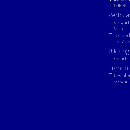
Teilrefle
Verbkla
Schwac
Stark
Stark/S
Unr./sc
Bildung
Einfach
Trennba
Trennba
Schwan