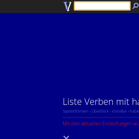
Liste Verben mit 
Stammformen
› Überblick
› Vorsilbe
› hab
Mit den aktuellen Einstellungen w