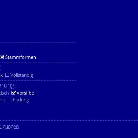
Stammformen
:
ck
Vollständig
rung:
tisch
Vorsilbe
erb
Endung
lligungen