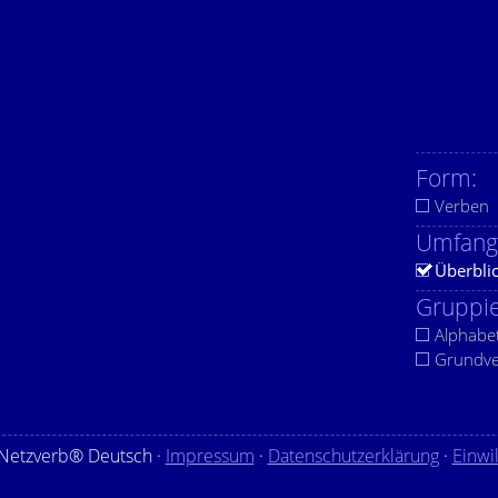
Form:
Verben
Umfang
Überbli
Gruppie
Alphabe
Grundv
Netzverb® Deutsch ·
Impressum
·
Datenschutzerklärung
·
Einwi