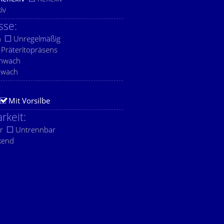
xiv
sse:
h
Unregelmäßig
Präteritopräsens
chwach
hwach
:
Mit Vorsilbe
rkeit:
r
Untrennbar
kend