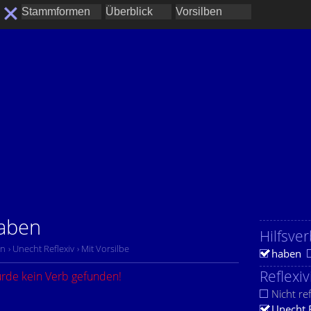
haben
Hilfsver
en
› Unecht Reflexiv
› Mit Vorsilbe
haben
Reflexiv
urde kein Verb gefunden!
Nicht ref
Unecht 