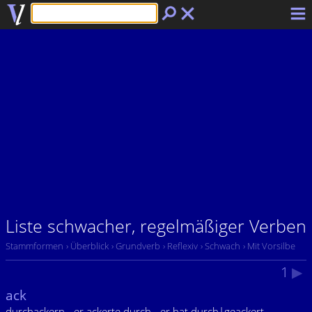
Liste schwacher, regelmäßiger Verben
Stammformen
› Überblick
› Grundverb
› Reflexiv
› Schwach
› Mit Vorsilbe
1
▶
ack
durchackern - er ackerte durch - er hat durch|geackert