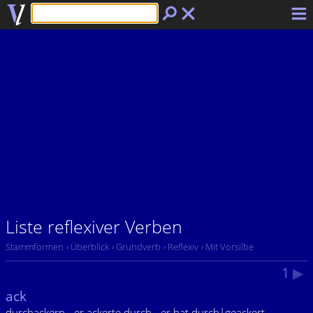
Liste reflexiver Verben
Stammformen
› Überblick
› Grundverb
› Reflexiv
› Mit Vorsilbe
1
▶
ack
durchackern - er ackerte durch - er hat durch|geackert