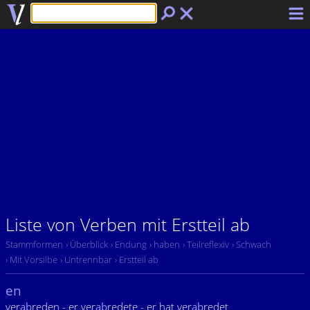
Liste von Verben mit Erstteil ab
Stammformen
› Überblick
› Endung
› haben
› Teilreflexiv
› Schwach
› Mit Vorsilbe
› Untrennbar
› Erstteil ab
en
ver
ab
reden - er ver
ab
redete - er hat ver
ab
redet