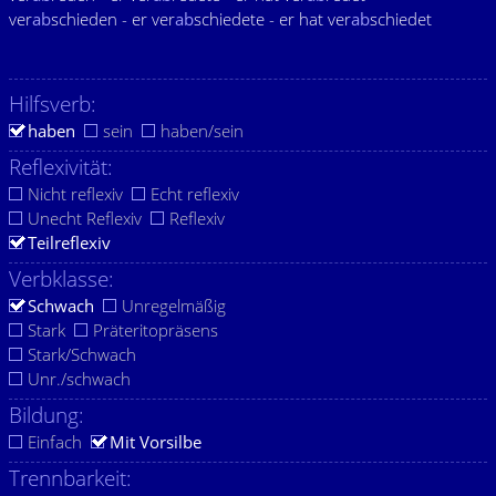
ver
ab
schieden - er ver
ab
schiedete - er hat ver
ab
schiedet
Hilfsverb:
haben
sein
haben/sein
Reflexivität:
Nicht reflexiv
Echt reflexiv
Unecht Reflexiv
Reflexiv
Teilreflexiv
Verbklasse:
Schwach
Unregelmäßig
Stark
Präteritopräsens
Stark/Schwach
Unr./schwach
Bildung:
Einfach
Mit Vorsilbe
Trennbarkeit: