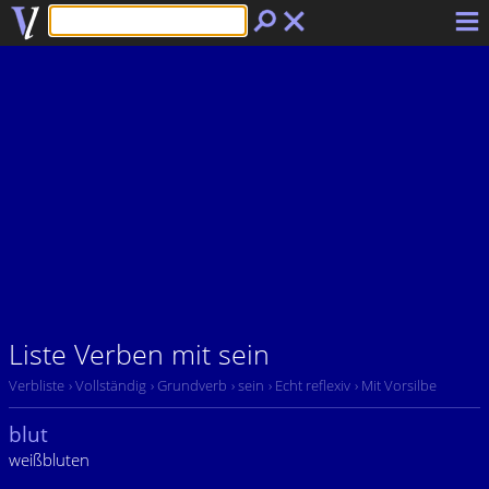
Liste Verben mit sein
Verbliste
› Vollständig
› Grundverb
› sein
› Echt reflexiv
› Mit Vorsilbe
blut
weißbluten