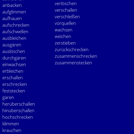
verlöschen
anbacken
verschallen
aufglimmen
verschleißen
aufhauen
vorquellen
aufschrecken
wachsen
aufschwellen
weichen
ausbleichen
zerstieben
ausgären
zurückschrecken
auslöschen
zusammenschrecken
durchgären
zusammenstecken
einwachsen
erbleichen
erschallen
erschrecken
feststecken
gären
herüberschallen
hinüberschallen
hochschrecken
klimmen
krauchen