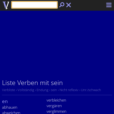
Liste Verben mit sein
Verbliste
› Vollständig
› Endung
› sein
› Nicht reflexiv
› Unr./schwach
verbleichen
en
vergären
abhauen
verglimmen
abweichen