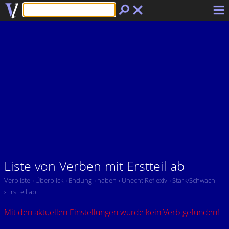
Liste von Verben mit Erstteil ab
Verbliste
› Überblick
› Endung
› haben
› Unecht Reflexiv
› Stark/Schwach
› Erstteil ab
Mit den aktuellen Einstellungen wurde kein Verb gefunden!