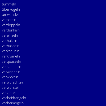
tummeln
überkugeln
umwandeln
verästeln
verdoppeln
verdunkeln
vereinzeln
verhakeln
verhaspeln
verknäueln
verkrümeln
verquasseln
versammeln
verwandeln
verwickeln
verwurschteln
verwursteln
verzetteln
vorbeidrängeln
vorbeimogeln