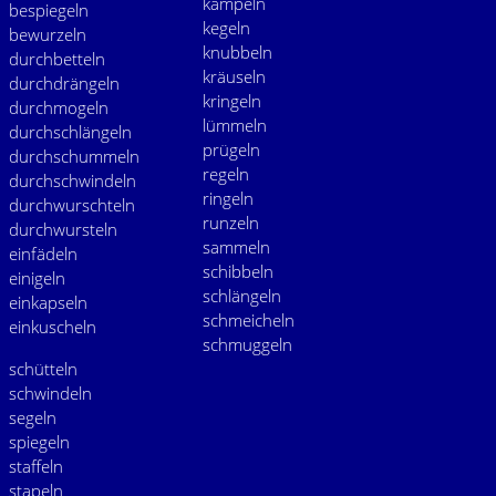
kampeln
bespiegeln
kegeln
bewurzeln
knubbeln
durchbetteln
kräuseln
durchdrängeln
kringeln
durchmogeln
lümmeln
durchschlängeln
prügeln
durchschummeln
regeln
durchschwindeln
ringeln
durchwurschteln
runzeln
durchwursteln
sammeln
einfädeln
schibbeln
einigeln
schlängeln
einkapseln
schmeicheln
einkuscheln
schmuggeln
schütteln
schwindeln
segeln
spiegeln
staffeln
stapeln