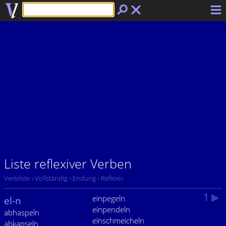
Liste reflexiver Verben
Verbliste
› Vollständig
› Endung
› Reflexiv
1
▶
einpegeln
el-n
einpendeln
abhaspeln
einschmeicheln
abkapseln