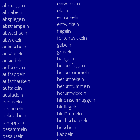
einwurzeln
abmergeln
ekeln
abnabeln
enträtseln
abspiegeln
entwickeln
abstrampeln
flegeln
abwechseln
fortentwickeln
abwickeln
gabeln
ankuscheln
gruseln
ansäuseln
hangeln
ansiedeln
herumflegeln
aufbrezeln
herumlümmeln
aufrappeln
herumrekeln
aufschaukeln
herumtummeln
auftakeln
herumwickeln
ausfädeln
hineinschmuggeln
beduseln
hinflegeln
beeumeln
hinlümmeln
bekrabbeln
hochschaukeln
berappeln
huscheln
besammeln
kabbeln
besäuseln