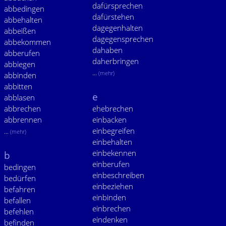
dafürsprechen
abbedingen
dafürstehen
abbehalten
dagegenhalten
abbeißen
dagegensprechen
abbekommen
dahaben
abberufen
daherbringen
abbiegen
...
(mehr)
abbinden
abbitten
e
abblasen
abbrechen
ehebrechen
abbrennen
einbacken
einbegreifen
...
(mehr)
einbehalten
einbekennen
b
einberufen
bedingen
einbeschreiben
bedürfen
einbeziehen
befahren
einbinden
befallen
einbrechen
befehlen
eindenken
befinden