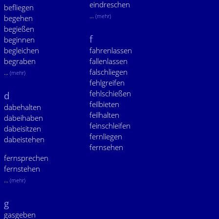
eindreschen
befliegen
...
(mehr)
begehen
begießen
f
beginnen
begleichen
fahrenlassen
begraben
fallenlassen
falschliegen
...
(mehr)
fehlgreifen
fehlschießen
d
feilbieten
dabehalten
feilhalten
dabeihaben
feinschleifen
dabeisitzen
fernliegen
dabeistehen
fernsehen
fernsprechen
fernstehen
...
(mehr)
g
gasgeben