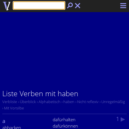
Liste Verben mit haben
Verbliste
› Überblick
› Alphabetisch
› haben
› Nicht reflexiv
› Unregelmäßig
› Mit Vorsilbe
1
▶
dafürhalten
a
dafürkönnen
abbacken