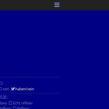
b:
sein
haben/sein
ität:
lexiv
Echt reflexiv
eflexiv
Reflexiv