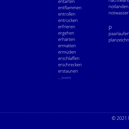
nachtwan
entarten
notlanden
entflammen
notwasse
entrollen
entrücken
p
erfrieren
ergehen
paarlaufe
erhärten
planzeich
ermatten
ermüden
erschlaffen
erschrecken
erstaunen
...
(mehr)
© 2021 