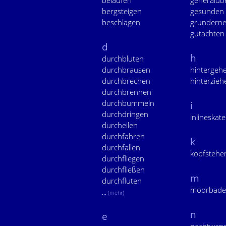
belaufen
generalüb
bergsteigen
gesunden
beschlagen
grundern
gutachten
d
h
durchbluten
durchbrausen
hintergeh
durchbrechen
hinterzieh
durchbrennen
durchbummeln
i
durchdringen
inlineskat
durcheilen
durchfahren
k
durchfallen
kopfstehe
durchfliegen
durchfließen
m
durchfluten
moorbad
...
(mehr)
n
e