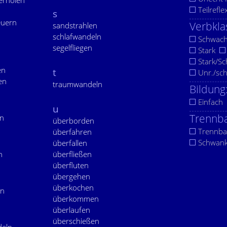
erholen
Teilrefle
s
euern
Verbkla
sandstrahlen
schlafwandeln
Schwac
segelfliegen
Stark
Stark/S
en
t
Unr./sc
en
traumwandeln
Bildung
Einfach
u
Trennba
en
überborden
Trennba
überfahren
Schwan
überfallen
n
überfließen
überfluten
übergehen
überkochen
en
überkommen
überlaufen
überschießen