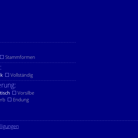
Stammformen
:
ck
Vollständig
rung:
tisch
Vorsilbe
erb
Endung
lligungen