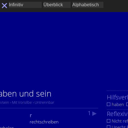
haben und sein
Hilfsver
n/sein
› Mit Vorsilbe
› Untrennbar
haben
1
▶
Reflexiv
r
Nicht ref
rechtschreiben
Unecht R