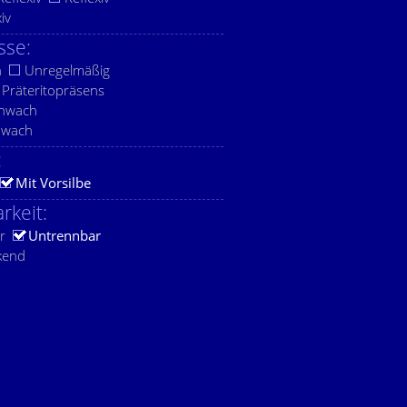
xiv
sse:
h
Unregelmäßig
Präteritopräsens
chwach
hwach
:
Mit Vorsilbe
rkeit:
r
Untrennbar
kend