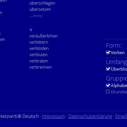
deln
überschlagen
übersetzen
rn
...
(mehr)
v
n
veräußerlichen
nen
verbittern
Form:
verblöden
Verben
verbluten
verbraten
Umfang
verbrennen
Überbli
Gruppie
Alphabe
Grundv
Netzverb® Deutsch ·
Impressum
·
Datenschutzerklärung
·
Einwi