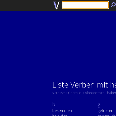
Liste Verben mit 
Verbliste
› Überblick
› Alphabetisch
› habe
b
g
bekommen
gefrieren