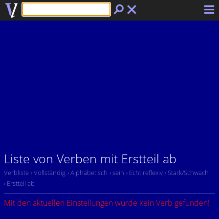
Liste von Verben mit Erstteil ab
Verbliste
› Vollständig
› Alphabetisch
› sein
› Echt reflexiv
› Stark/Schwach
› Erstteil ab
Mit den aktuellen Einstellungen wurde kein Verb gefunden!