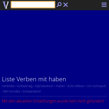
Liste Verben mit haben
Verbliste
› Vollständig
› Alphabetisch
› haben
› Echt reflexiv
› Unr./schwach
› Mit Vorsilbe
› Schwankend
Mit den aktuellen Einstellungen wurde kein Verb gefunden!