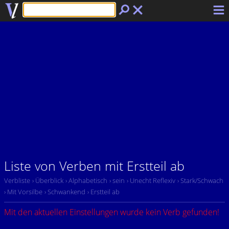
Liste von Verben mit Erstteil ab
Verbliste
› Überblick
› Alphabetisch
› sein
› Unecht Reflexiv
› Stark/Schwach
› Mit Vorsilbe
› Schwankend
› Erstteil ab
Mit den aktuellen Einstellungen wurde kein Verb gefunden!