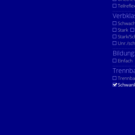
Teilrefle
Verbkla
Schwac
Stark
Stark/S
Unr./sc
Bildung
Einfach
Trennba
Trennba
Schwan