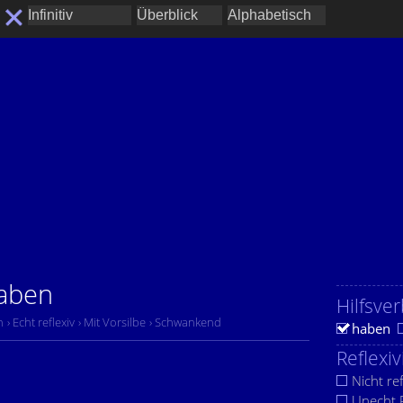
haben
Hilfsver
n
› Echt reflexiv
› Mit Vorsilbe
› Schwankend
haben
Reflexiv
Nicht ref
Unecht R