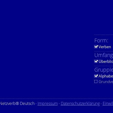
Form:
Verben
Umfang
Überbli
Gruppie
Alphabe
Grundv
Netzverb® Deutsch ·
Impressum
·
Datenschutzerklärung
·
Einwi