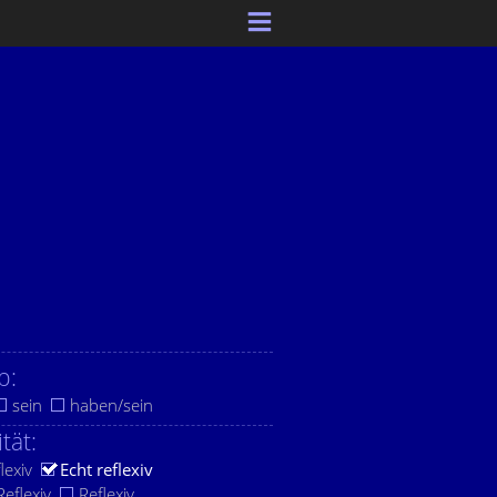
b:
sein
haben/sein
ität:
lexiv
Echt reflexiv
eflexiv
Reflexiv