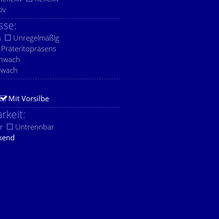
xiv
sse:
h
Unregelmäßig
Präteritopräsens
chwach
hwach
:
Mit Vorsilbe
rkeit:
r
Untrennbar
kend