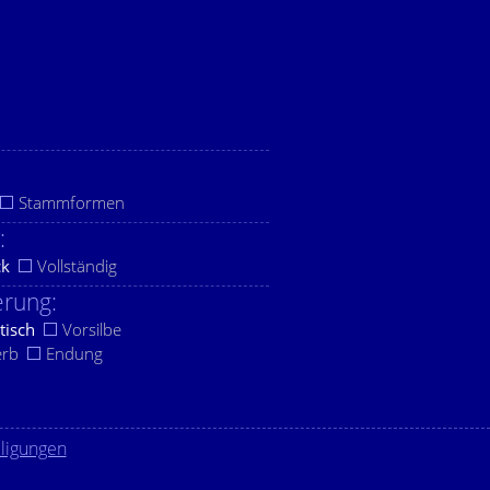
Stammformen
:
ck
Vollständig
rung:
tisch
Vorsilbe
erb
Endung
lligungen