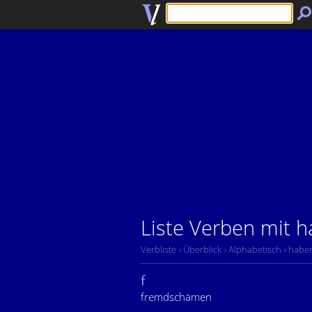
Liste Verben mit 
Verbliste
› Überblick
› Alphabetisch
› habe
f
fremdschämen