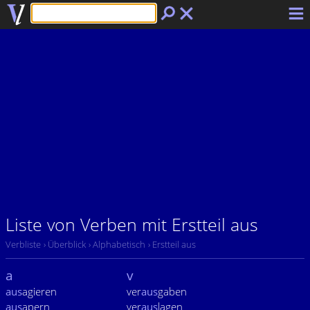
Liste von Verben mit Erstteil aus
Verbliste
› Überblick
› Alphabetisch
› Erstteil aus
a
v
aus
agieren
ver
aus
gaben
aus
apern
ver
aus
lagen