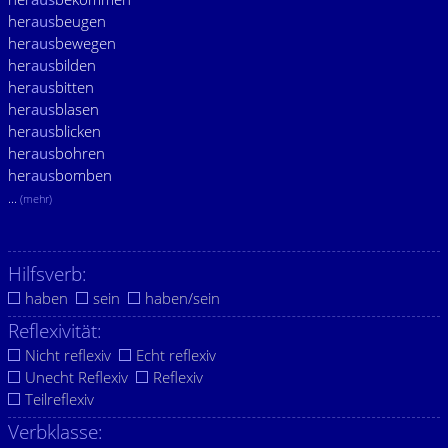
her
aus
beugen
her
aus
bewegen
her
aus
bilden
her
aus
bitten
her
aus
blasen
her
aus
blicken
her
aus
bohren
her
aus
bomben
...
(mehr)
Hilfsverb:
haben
sein
haben/sein
Reflexivität:
Nicht reflexiv
Echt reflexiv
Unecht Reflexiv
Reflexiv
Teilreflexiv
Verbklasse: