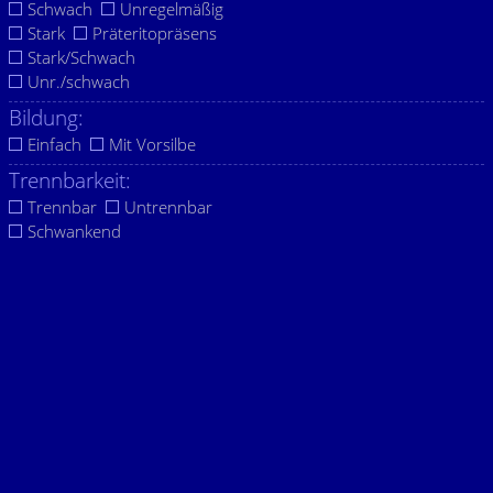
Schwach
Unregelmäßig
Stark
Präteritopräsens
Stark/Schwach
Unr./schwach
Bildung:
Einfach
Mit Vorsilbe
Trennbarkeit:
Trennbar
Untrennbar
Schwankend