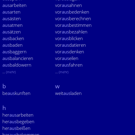
aus
arbeiten
vor
aus
ahnen
aus
arten
vor
aus
bedenken
aus
ästen
vor
aus
berechnen
aus
atmen
vor
aus
bestimmen
aus
ätzen
vor
aus
bezahlen
aus
backen
vor
aus
blicken
aus
baden
vor
aus
datieren
aus
baggern
vor
aus
denken
aus
balancieren
vor
aus
eilen
aus
baldowern
vor
aus
fahren
...
...
(mehr)
(mehr)
b
w
be
aus
kunften
weit
aus
laden
h
her
aus
arbeiten
her
aus
begeben
her
aus
beißen
her
aus
bekommen