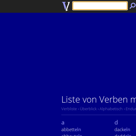
Liste von Verben 
Verbliste
› Überblick
› Alphabetisch
› Endu
a
d
abbett
eln
dack
eln