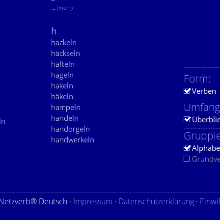
...
(mehr)
n
n
h
hack
eln
häcks
eln
häft
eln
hag
eln
Form:
hak
eln
Verben
häk
eln
Umfang
hamp
eln
hand
eln
Überbli
ln
handorg
eln
Gruppie
handwerk
eln
Alphabe
Grundv
Netzverb® Deutsch ·
Impressum
·
Datenschutzerklärung
·
Einwi