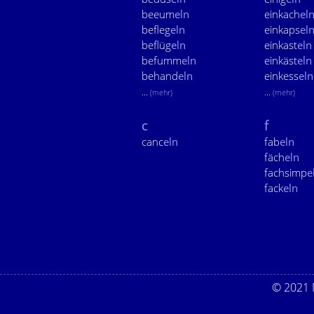
beeum
eln
einkach
el
befleg
eln
einkaps
el
beflüg
eln
einkast
eln
befumm
eln
einkäst
eln
behand
eln
einkess
eln
...
...
(mehr)
(mehr)
c
f
canc
eln
fab
eln
fäch
eln
fachsimp
e
fack
eln
© 2021 