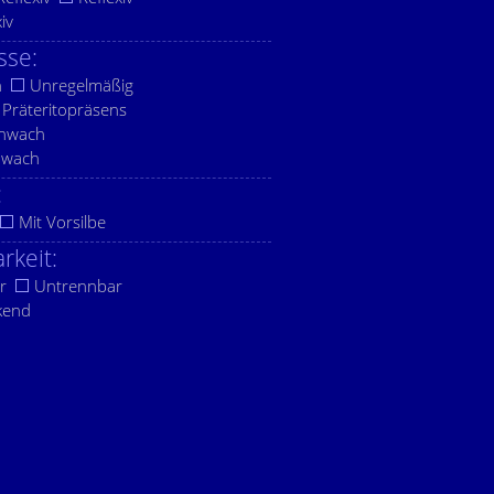
xiv
sse:
h
Unregelmäßig
Präteritopräsens
chwach
hwach
:
Mit Vorsilbe
rkeit:
r
Untrennbar
kend