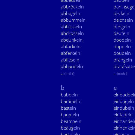
abbeut
eln
dadd
eln
abbröck
eln
dahinseg
e
abbüg
eln
deck
eln
abbumm
eln
deichs
eln
abbuss
eln
deng
eln
abdross
eln
deut
eln
abdunk
eln
dood
eln
abfack
eln
dopp
eln
abferk
eln
doub
eln
abfies
eln
dräng
eln
abhand
eln
draufsatt
e
...
...
(mehr)
(mehr)
b
e
babb
eln
einbudd
el
bamm
eln
einbüg
eln
bast
eln
eindüb
eln
baum
eln
einfäd
eln
beamp
eln
einhand
el
beäug
eln
einhenk
el
bedus
eln
einig
eln