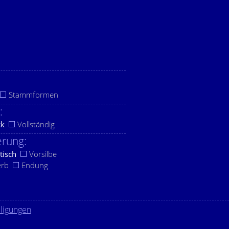
Stammformen
:
ck
Vollständig
rung:
tisch
Vorsilbe
erb
Endung
lligungen