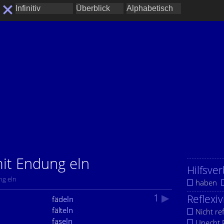
mit Endung eln
Hilfsver
ng eln
haben
1
▶
Reflexiv
fäd
eln
fält
eln
Nicht ref
fas
eln
Unecht R