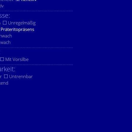
xiv
sse:
h
Unregelmäßig
Präteritopräsens
chwach
hwach
:
Mit Vorsilbe
rkeit:
r
Untrennbar
kend