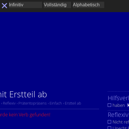
t Erstteil ab
Hilfsver
› Reflexiv
› Präteritopräsens
› Einfach
› Erstteil ab
haben
Reflexiv
urde kein Verb gefunden!
Nicht ref
Unecht R