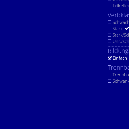
Teilrefle
Verbkla
Schwac
Stark
Stark/S
Unr./sc
Bildung
Einfach
Trennba
Trennba
Schwan