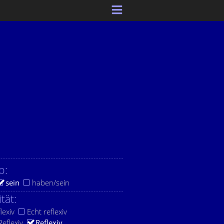
b:
sein
haben/sein
ität:
lexiv
Echt reflexiv
eflexiv
Reflexiv