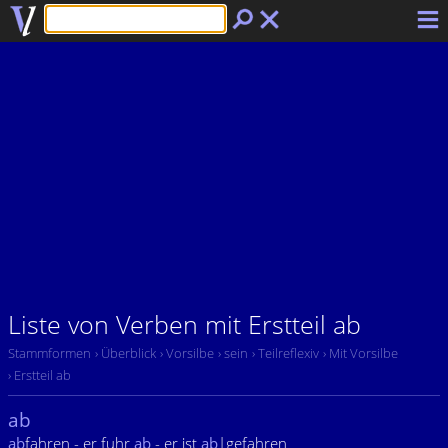
Liste von Verben mit Erstteil ab
Stammformen
› Überblick
› Vorsilbe
› sein
› Teilreflexiv
› Mit Vorsilbe
› Erstteil ab
ab
ab
fahren - er fuhr
ab
- er ist
ab
|gefahren