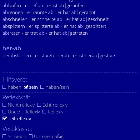
ab
laufen - er lief
ab
- er ist
ab
|gelaufen
ab
rennen - er rannte
ab
- er hat
ab
|gerannt
ab
schnellen - er schnellte
ab
- er hat
ab
|geschnellt
ab
splittern - er splitterte
ab
- er hat
ab
|gesplittert
ab
treten - er trat
ab
- er hat
ab
|getreten
her-ab
her
ab
stürzen - er stürzte her
ab
- er ist her
ab
|gestürzt
Hilfsverb:
haben
sein
haben/sein
Reflexivität:
Nicht reflexiv
Echt reflexiv
Unecht Reflexiv
Reflexiv
Teilreflexiv
Verbklasse:
Schwach
Unregelmäßig