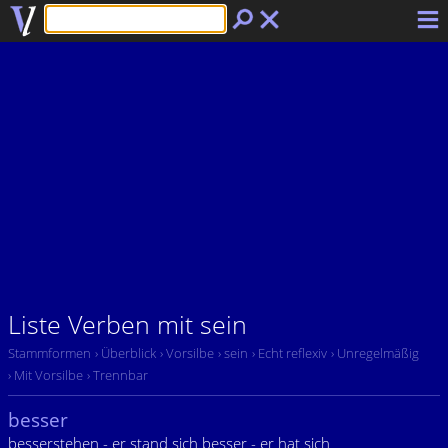
Liste Verben mit sein
Stammformen
› Überblick
› Vorsilbe
› sein
› Echt reflexiv
› Unregelmäßig
› Mit Vorsilbe
› Trennbar
besser
besserstehen - er stand sich besser - er hat sich