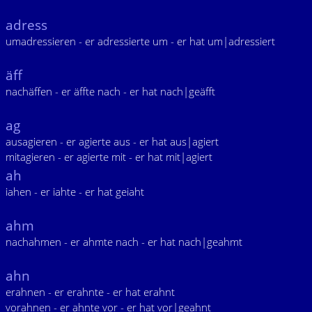
adress
umadressieren - er adressierte um - er hat um|adressiert
äff
nachäffen - er äffte nach - er hat nach|geäfft
ag
ausagieren - er agierte aus - er hat aus|agiert
mitagieren - er agierte mit - er hat mit|agiert
ah
iahen - er iahte - er hat geiaht
ahm
nachahmen - er ahmte nach - er hat nach|geahmt
ahn
erahnen - er erahnte - er hat erahnt
vorahnen - er ahnte vor - er hat vor|geahnt