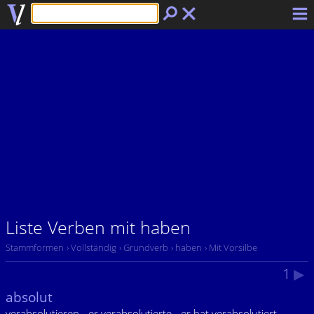
Liste Verben mit haben
Stammformen
› Vollständig
› Grundverb
› haben
› Mit Vorsilbe
1
▶
absolut
verabsolutieren - er verabsolutierte - er hat verabsolutiert