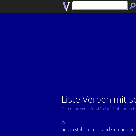
Liste Verben mit s
Stammformen
› Vollständig
› Alphabetisch
b
besserstehen - er stand sich besser 