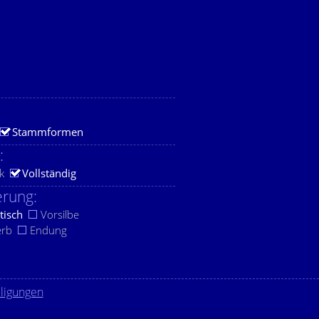
Stammformen
:
k
Vollständig
rung:
tisch
Vorsilbe
erb
Endung
lligungen