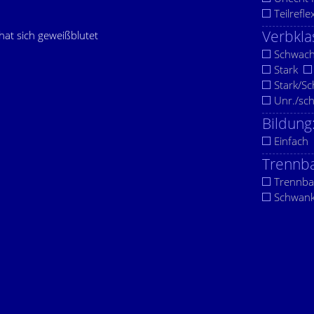
Teilrefle
Verbkla
 hat sich geweißblutet
Schwac
Stark
Stark/S
Unr./sc
Bildung
Einfach
Trennba
Trennba
Schwan