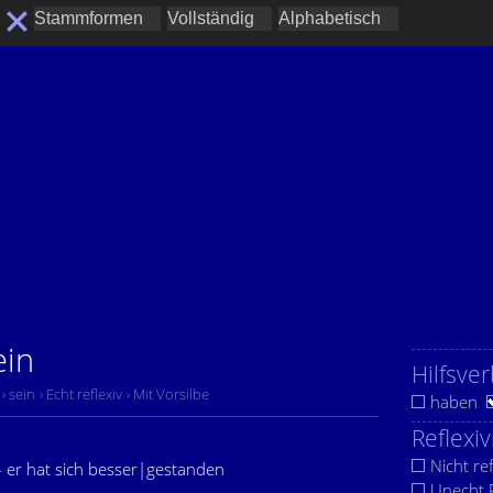
ein
Hilfsver
› sein
› Echt reflexiv
› Mit Vorsilbe
haben
Reflexiv
Nicht ref
- er hat sich besser|gestanden
Unecht R