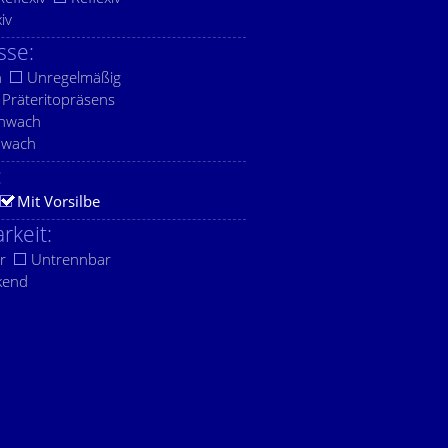
xiv
sse:
h
Unregelmäßig
Präteritopräsens
chwach
hwach
:
Mit Vorsilbe
rkeit:
r
Untrennbar
kend