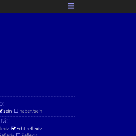
b:
sein
haben/sein
ität:
lexiv
Echt reflexiv
eflexiv
Reflexiv