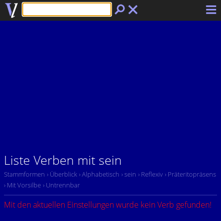
Liste Verben mit sein
Stammformen
› Überblick
› Alphabetisch
› sein
› Reflexiv
› Präteritopräsens
› Mit Vorsilbe
› Untrennbar
Mit den aktuellen Einstellungen wurde kein Verb gefunden!