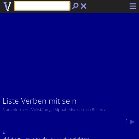
Liste Verben mit sein
Stammformen
› Vollständig
› Alphabetisch
› sein
› Reflexiv
1
▶
a
abfahren - er fuhr ab - er ist ab|gefahren