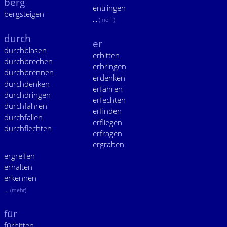
berg
entringen
bergsteigen
...
(mehr)
durch
er
durchblasen
erbitten
durchbrechen
erbringen
durchbrennen
erdenken
durchdenken
erfahren
durchdringen
erfechten
durchfahren
erfinden
durchfallen
erfliegen
durchflechten
erfragen
ergraben
ergreifen
erhalten
erkennen
...
(mehr)
für
fürbitten