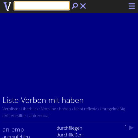
Liste Verben mit haben
Verbliste
› Überblick
› Vorsilbe
› haben
› Nicht reflexiv
› Unregelmäßig
› Mit Vorsilbe
› Untrennbar
1
▶
durchfliegen
an-emp
durchfließen
anempfehlen