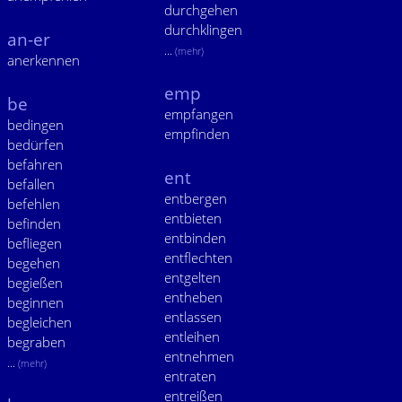
durchgehen
durchklingen
an-er
...
(mehr)
anerkennen
emp
be
empfangen
bedingen
empfinden
bedürfen
befahren
ent
befallen
entbergen
befehlen
entbieten
befinden
entbinden
befliegen
entflechten
begehen
entgelten
begießen
entheben
beginnen
entlassen
begleichen
entleihen
begraben
entnehmen
...
(mehr)
entraten
entreißen