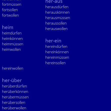
her-aus
fortmüssen
herausdürfen
fortsollen
herauskönnen
fortwollen
herausmüssen
heraussollen
heim
herauswollen
heimdürfen
heimkönnen
her-ein
heimmüssen
hereindürfen
heimwollen
hereinkönnen
hereinmüssen
hereinsollen
hereinwollen
her-über
herüberdürfen
herüberkönnen
herübermüssen
herübersollen
herüberwollen