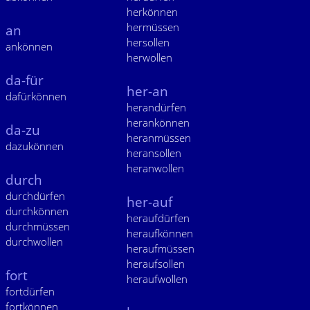
herkönnen
hermüssen
an
hersollen
ankönnen
herwollen
da-für
her-an
dafürkönnen
herandürfen
herankönnen
da-zu
heranmüssen
dazukönnen
heransollen
heranwollen
durch
durchdürfen
her-auf
durchkönnen
heraufdürfen
durchmüssen
heraufkönnen
durchwollen
heraufmüssen
heraufsollen
fort
heraufwollen
fortdürfen
fortkönnen