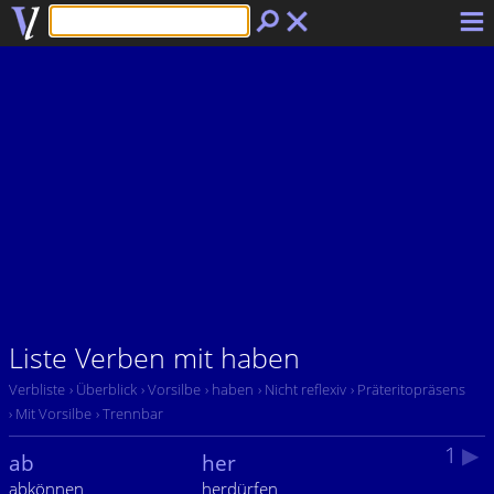
Liste Verben mit haben
Verbliste
› Überblick
› Vorsilbe
› haben
› Nicht reflexiv
› Präteritopräsens
› Mit Vorsilbe
› Trennbar
1
▶
ab
her
abkönnen
herdürfen