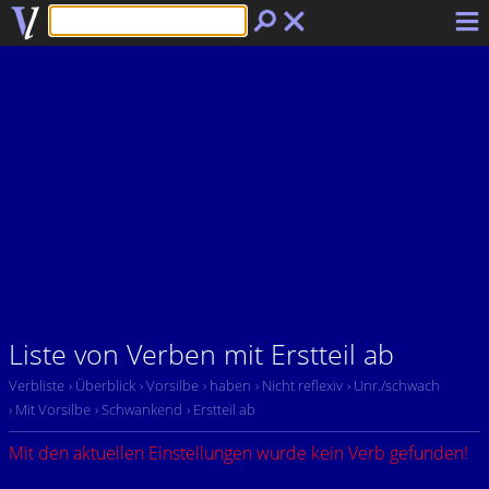
Liste von Verben mit Erstteil ab
Verbliste
› Überblick
› Vorsilbe
› haben
› Nicht reflexiv
› Unr./schwach
› Mit Vorsilbe
› Schwankend
› Erstteil ab
Mit den aktuellen Einstellungen wurde kein Verb gefunden!