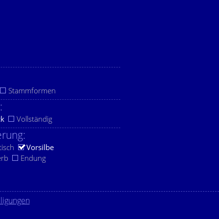
Stammformen
:
ck
Vollständig
rung:
tisch
Vorsilbe
erb
Endung
lligungen