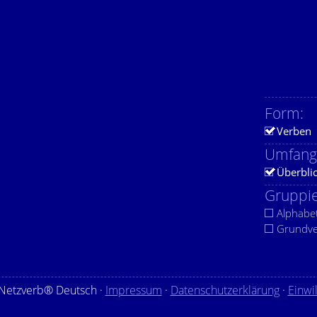
Form:
Verben
Umfang
Überbli
Gruppie
Alphabe
Grundv
Netzverb® Deutsch ·
Impressum
·
Datenschutzerklärung
·
Einwi