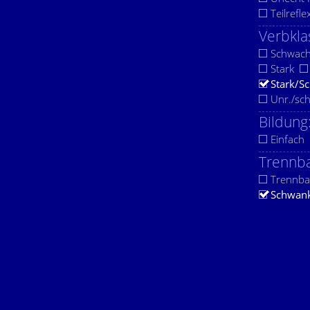
Teilrefle
Verbkla
Schwac
Stark
Stark/S
Unr./sc
Bildung
Einfach
Trennba
Trennba
Schwan