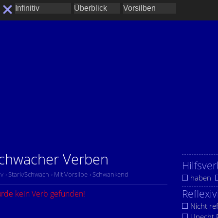
 schwacher Verben
Hilfsver
iv
› Stark/Schwach
› Mit Vorsilbe
› Schwankend
haben
Reflexiv
urde kein Verb gefunden!
Nicht ref
Unecht R