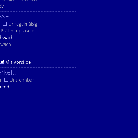
xiv
sse:
h
Unregelmäßig
Präteritopräsens
chwach
hwach
:
Mit Vorsilbe
rkeit:
r
Untrennbar
kend