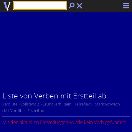
Liste von Verben mit Erstteil ab
Verbliste
› Vollständig
› Grundverb
› sein
› Teilreflexiv
› Stark/Schwach
› Mit Vorsilbe
› Erstteil ab
Mit den aktuellen Einstellungen wurde kein Verb gefunden!