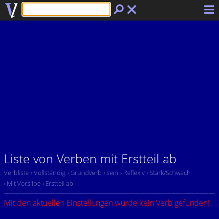
Liste von Verben mit Erstteil ab
Verbliste
› Vollständig
› Grundverb
› sein
› Reflexiv
› Stark/Schwach
› Mit Vorsilbe
› Erstteil ab
Mit den aktuellen Einstellungen wurde kein Verb gefunden!