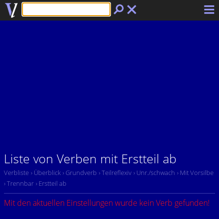
Liste von Verben mit Erstteil ab
Verbliste
› Überblick
› Grundverb
› Teilreflexiv
› Unr./schwach
› Mit Vorsilbe
› Trennbar
› Erstteil ab
Mit den aktuellen Einstellungen wurde kein Verb gefunden!