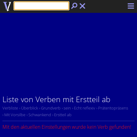
Liste von Verben mit Erstteil ab
Verbliste
› Überblick
› Grundverb
› sein
› Echt reflexiv
› Präteritopräsens
› Mit Vorsilbe
› Schwankend
› Erstteil ab
Mit den aktuellen Einstellungen wurde kein Verb gefunden!