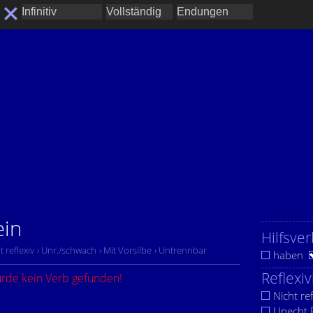
ein
Hilfsver
t reflexiv
› Unr./schwach
› Mit Vorsilbe
› Untrennbar
haben
Reflexiv
urde kein Verb gefunden!
Nicht ref
Unecht R