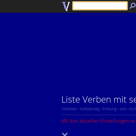
Liste Verben mit s
Verbliste
› Vollständig
› Endung
› sein
› Ech
Mit den aktuellen Einstellungen w