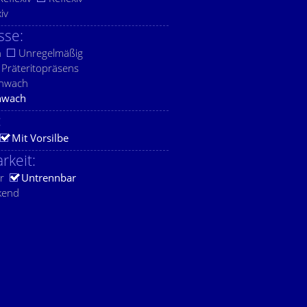
xiv
sse:
h
Unregelmäßig
Präteritopräsens
chwach
hwach
:
Mit Vorsilbe
rkeit:
r
Untrennbar
kend