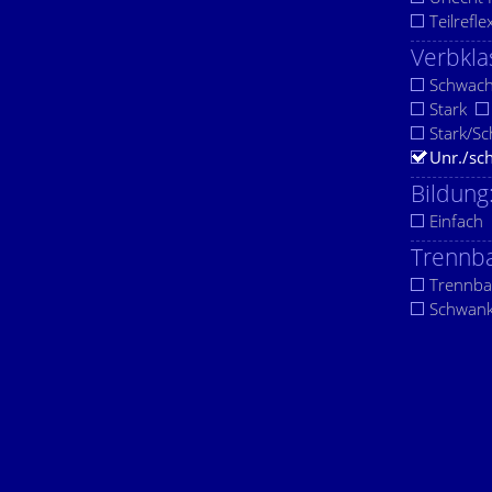
Teilrefle
Verbkla
Schwac
Stark
Stark/S
Unr./sc
Bildung
Einfach
Trennba
Trennba
Schwan