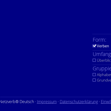
Form:
Verben
Umfang
Überblic
Gruppie
Alphabe
Grundv
Netzverb® Deutsch ·
Impressum
·
Datenschutzerklärung
·
Einwi