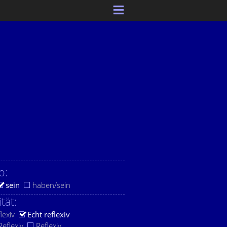
b:
sein
haben/sein
ität:
lexiv
Echt reflexiv
eflexiv
Reflexiv