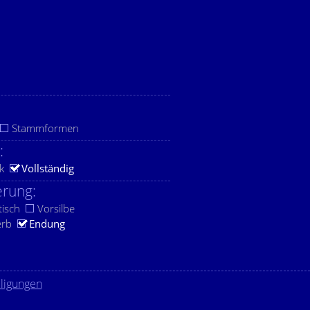
Stammformen
:
k
Vollständig
rung:
tisch
Vorsilbe
erb
Endung
lligungen