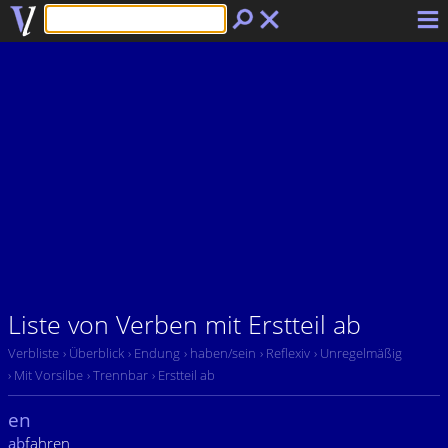
Liste von Verben mit Erstteil ab
Verbliste
› Überblick
› Endung
› haben/sein
› Reflexiv
› Unregelmäßig
› Mit Vorsilbe
› Trennbar
› Erstteil ab
en
ab
fahren