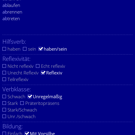
ab
laufen
ab
rennen
ab
treten
Hilfsverb:
haben
sein
haben/sein
Reflexivität:
Nicht reflexiv
Echt reflexiv
Unecht Reflexiv
Reflexiv
Teilreflexiv
Verbklasse:
Schwach
Unregelmäßig
Stark
Präteritopräsens
Stark/Schwach
Unr./schwach
Bildung:
Einfach
Mit Vorsilbe