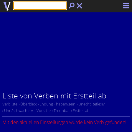
Liste von Verben mit Erstteil ab
Verbliste
› Überblick
› Endung
› haben/sein
› Unecht Reflexiv
› Unr./schwach
› Mit Vorsilbe
› Trennbar
› Erstteil ab
Mit den aktuellen Einstellungen wurde kein Verb gefunden!