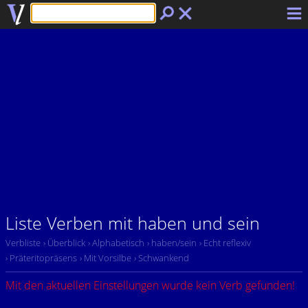
Liste Verben mit haben und sein
Verbliste
› Überblick
› Alphabetisch
› haben/sein
› Echt reflexiv
› Präteritopräsens
› Mit Vorsilbe
› Schwankend
Mit den aktuellen Einstellungen wurde kein Verb gefunden!