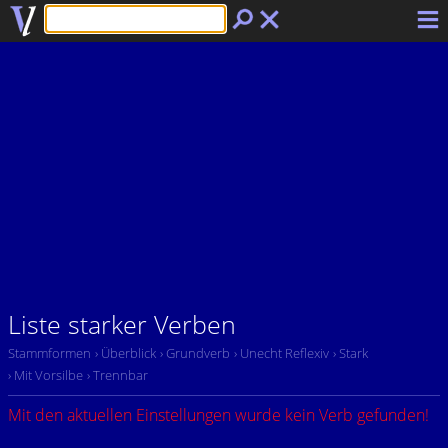
Liste starker Verben
Stammformen
› Überblick
› Grundverb
› Unecht Reflexiv
› Stark
› Mit Vorsilbe
› Trennbar
Mit den aktuellen Einstellungen wurde kein Verb gefunden!