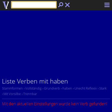
Liste Verben mit haben
Stammformen
› Vollständig
› Grundverb
› haben
› Unecht Reflexiv
› Stark
› Mit Vorsilbe
› Trennbar
Mit den aktuellen Einstellungen wurde kein Verb gefunden!