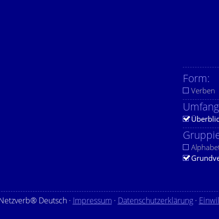
Form:
Verben
Umfang
Überbli
Gruppie
Alphabe
Grundv
Netzverb® Deutsch ·
Impressum
·
Datenschutzerklärung
·
Einwi