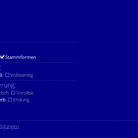
Stammformen
:
ck
Vollständig
rung:
tisch
Vorsilbe
erb
Endung
lligungen