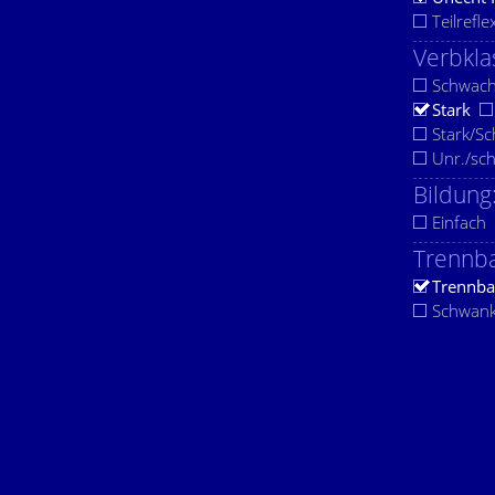
Teilrefle
Verbkla
Schwac
Stark
Stark/S
Unr./sc
Bildung
Einfach
Trennba
Trennba
Schwan