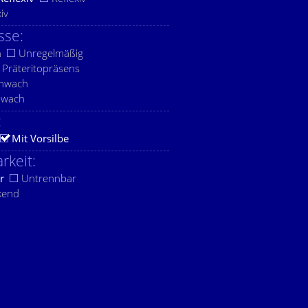
xiv
sse:
h
Unregelmäßig
Präteritopräsens
chwach
hwach
:
Mit Vorsilbe
rkeit:
r
Untrennbar
kend