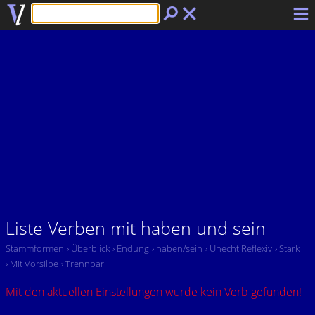
Liste Verben mit haben und sein
Stammformen
› Überblick
› Endung
› haben/sein
› Unecht Reflexiv
› Stark
› Mit Vorsilbe
› Trennbar
Mit den aktuellen Einstellungen wurde kein Verb gefunden!